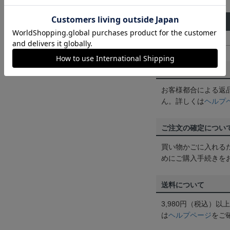
サイズ
着 丈
G(GIGA)
79cm
返品・交換について
お客様都合による返
ん。詳しくは
ヘルプ
ご注文の確定につい
買い物かごに入れる
めにご購入手続きを
送料について
3,980円（税込）
は
ヘルプページ
をご