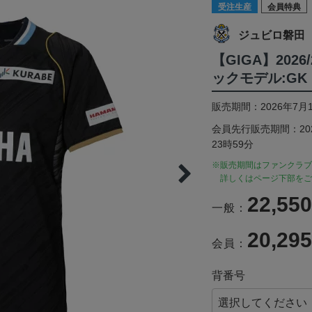
受注生産
会員特典
ジュビロ磐田
【GIGA】202
ックモデル:GK
販売期間：2026年7月1
会員先行販売期間：2026
23時59分
※販売期間はファンクラブ
詳しくはページ下部をご
22,55
一般：
20,29
会員：
背番号