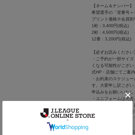
【ネーム＆ナンバー】
希望選手の「背番号＋
プリント価格※会員割
1桁：3,400円(税込)
2桁：4,500円(税込)
12番：3,200円(税込)
【必ずお読みください
・ご予約が一部サイズ
くなる可能性がござい
式HP・店舗にてご案
・お約束のスケジュー
す。大変申し訳ござい
申込みをお願いいたし
・ユニフォームは完売
さい。完売した場合、
・商品お受取り後の選
けできません。予めご
メーカー品番：ju9015