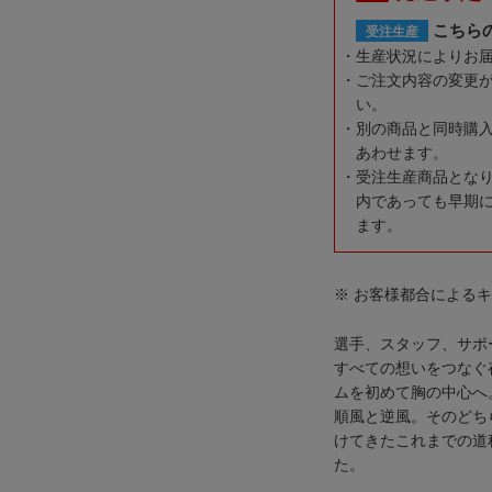
こちら
受注生産
生産状況によりお
ご注文内容の変更
い。
別の商品と同時購
あわせます。
受注生産商品とな
内であっても早期
ます。
※ お客様都合による
選手、スタッフ、サポ
すべての想いをつなぐ
ムを初めて胸の中心へ
順風と逆風。そのどち
けてきたこれまでの道
た。