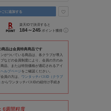
かごに追加する
楽天IDで決済すると
184～245
ポイント獲得
の商品は会員特典商品です
コンがついている商品は、各クラブが導入
ラブなどの会員制度により、会員の方のみ
る商品、または特別価格が適応されるアイ
は
ヘルプページ
をご確認ください。
ブ会員の方は、
ワンタッチパスID（クラブ
録
からワンタッチパスIDの紐付け手続き
：6週間程度