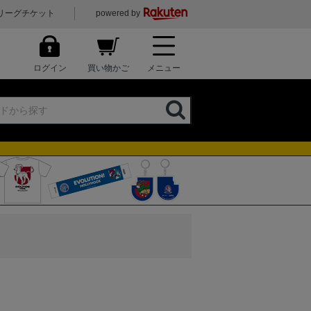
リーグチケット
powered by
ログイン
買い物かご
メニュー