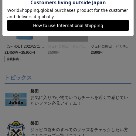
【S～4XL】2026/27ユニ
ジュビロ磐田 チルタリ
ジュビロ磐田 ピカチュ
フォーム オーセンティッ
ス タオルマフラー
ウ タオルマフラー
21,450円～25,950円
2,500円
2,500円
1
クモデル:FP1st
会員特典
トピックス
磐田
お気に入りの小物でいつもチームを近くで感じてい
たいファン必見アイテム！
磐田
ジュビロ磐田のすべてのグッズをチェックしたい方
に！全グッズ一覧はこちら！