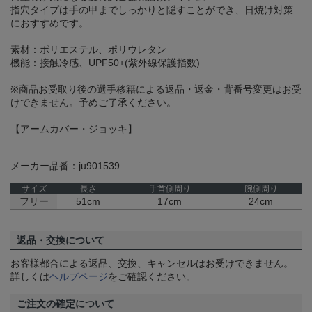
指穴タイプは手の甲までしっかりと隠すことができ、日焼け対策
におすすめです。
素材：ポリエステル、ポリウレタン
機能：接触冷感、UPF50+(紫外線保護指数)
※商品お受取り後の選手移籍による返品・返金・背番号変更はお受
けできません。予めご了承ください。
【アームカバー・ジョッキ】
メーカー品番：ju901539
サイズ
長さ
手首側周り
腕側周り
フリー
51cm
17cm
24cm
返品・交換について
お客様都合による返品、交換、キャンセルはお受けできません。
詳しくは
ヘルプページ
をご確認ください。
ご注文の確定について