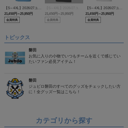
【S～4XL】2026/27ユニ
【S～4XL】2026/27ユニ
【S～4XL】2026/27ユニ
フォーム オーセンティッ
フォーム オーセンティッ
フォーム オーセンティッ
21,450円～25,950円
21,450円～25,950円
21,450円～25,950円
1
クモデル:FP1st
クモデル:GK
クモデル:FP2nd
会員特典
会員特典
会員特典
トピックス
磐田
お気に入りの小物でいつもチームを近くで感じてい
たいファン必見アイテム！
磐田
ジュビロ磐田のすべてのグッズをチェックしたい方
に！全グッズ一覧はこちら！
カテゴリから探す