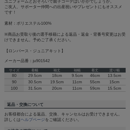
ユニフォームとおそろいで親子コーデはいかがでしょうか。
ご友人、サポーター仲間への出産祝いやプレゼントにもオススメ
です！
素材：ポリエステル100%
※商品お受取り後の選手移籍による返品・返金・背番号変更はお受
けできません。予めご了承ください。
【ロンパース・ジュニアキット】
メーカー品番：ju901542
サイズ
着幅
袖丈
袖幅
着丈
渡り幅
80
29.5cm
18cm
9.5cm
46cm
13.5cm
90
30.5cm
19.5cm
11cm
55cm
15cm
100
31.5cm
20cm
11cm
59cm
15.5cm
返品・交換について
お客様都合による返品、交換、キャンセルはお受けできません。
詳しくは
ヘルプページ
をご確認ください。