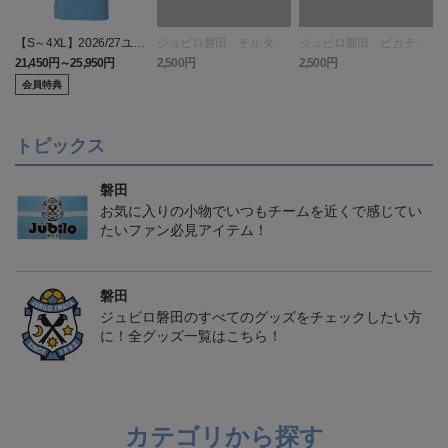
【S～4XL】2026/27ユニ
ジュビロ磐田 チルタリ
ジュビロ磐田 ピカチュ
フォーム オーセンティッ
ス タオルマフラー
ウ タオルマフラー
21,450円～25,950円
2,500円
2,500円
1
クモデル:FP1st
会員特典
トピックス
磐田
お気に入りの小物でいつもチームを近くで感じてい
たいファン必見アイテム！
磐田
ジュビロ磐田のすべてのグッズをチェックしたい方
に！全グッズ一覧はこちら！
カテゴリから探す