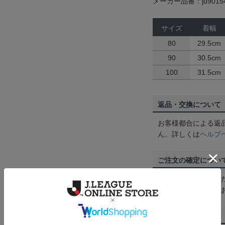
メーカー品番：ju9015
サイズ
着幅
80
29.5cm
90
30.5cm
100
31.5cm
返品・交換について
お客様都合による返
ん。詳しくは
ヘルプ
ご注文の確定につい
買い物かごに入れる
めにご購入手続きを
送料について