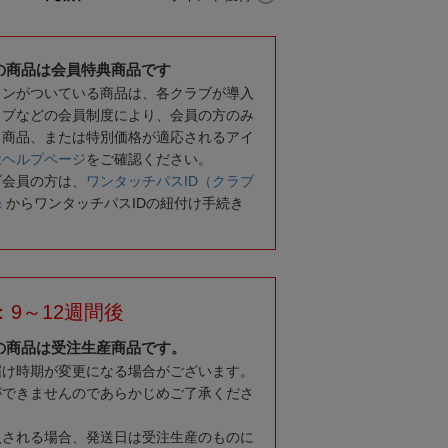
の商品は会員特典商品です
コンがついている商品は、各クラブが導入
ラブなどの会員制度により、会員の方のみ
る商品、または特別価格が適応されるアイ
は
ヘルプページ
をご確認ください。
ブ会員の方は、
ワンタッチパスID（クラブ
録
からワンタッチパスIDの紐付け手続き
9～12週間後
の商品は受注生産商品です。
届け時期が変更になる場合がございます。
ができませんのであらかじめご了承くださ
入される場合、発送日は受注生産のものに