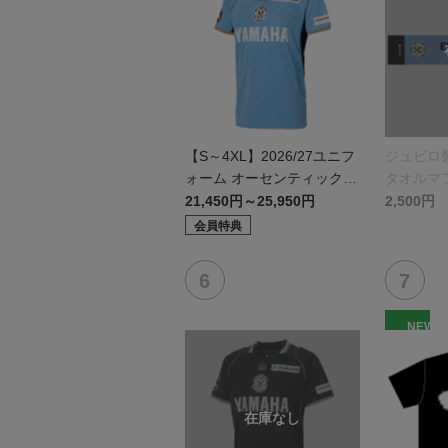
【S～4XL】2026/27ユニフ
ジュビロ
ォーム オーセンティックモ
タオルマ
デル:FP1st
21,450円～25,950円
2,500円
会員特典
NEW