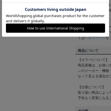
3,980円（税込）
は
ヘルプページ
をご
配送方法について
一部商品はメール便
くは
ヘルプページ
を
商品について
【カラーについて】
商品画像は、お使い
ンのメーカー・機種
なって見える場合が
【仕様について】
取り扱い商品によっ
予告なく変更になる
その他