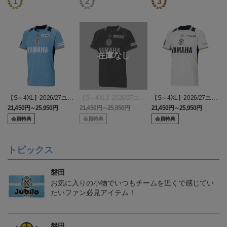
【S～4XL】2026/27ユニ
【S～4XL】2026/27ユニ
【S～4XL】2026/27ユニ
フォーム オーセンティッ
フォーム オーセンティッ
フォーム オーセンティッ
21,450円～25,950円
21,450円～25,950円
21,450円～25,950円
1
クモデル:FP1st
クモデル:GK
クモデル:FP2nd
会員特典
会員特典
会員特典
トピックス
磐田
お気に入りの小物でいつもチームを近くで感じてい
たいファン必見アイテム！
磐田