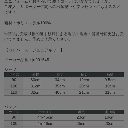
ユニフォームとおそろいで親子コーデはいかがでしょうか。
ご友人、サポーター仲間への出産祝いやプレゼントにもオススメ
です！
素材：ポリエステル100%
※商品お受取り後の選手移籍による返品・返金・背番号変更はお受
けできません。予めご了承ください。
【ロンパース・ジュニアキット】
メーカー品番：ju901545
シャツ
サイズ
着幅
着丈
袖丈
袖幅
90
30cm
34cm
19cm
9.5cm
100
31cm
35cm
20cm
10cm
110
32cm
40cm
21cm
11cm
パンツ
サイズ
ウエスト
着丈
渡り幅
90
44-45cm
23cm
19cm
100
45-46cm
25cm
20cm