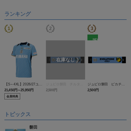
ランキング
NEW
【S～4XL】2026/27ユニ
ジュビロ磐田 チルタリ
ジュビロ磐田 ピカチュ
フォーム オーセンティッ
ス タオルマフラー
ウ タオルマフラー
21,450円～25,950円
2,500円
2,500円
1
クモデル:FP1st
会員特典
トピックス
磐田