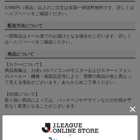
3,980円（税込）以上のご注文は全国一律送料無料です。詳しくは
ヘルプページ
をご確認ください。
配送方法について
一部商品はメール便でのお届けとなる場合がございます。詳しく
は
ヘルプページ
をご確認ください。
商品について
【カラーについて】
商品画像は、お使いのパソコンのモニターおよびスマートフォン
のメーカー・機種・画面設定等により、実際の商品の色と異なっ
て見える場合がございます。あらかじめご了承ください。
【仕様について】
取り扱い商品によっては、パッケージやデザインなどの仕様が予
告なく変更になることがございます。
その他
決済について
ギフト対応について