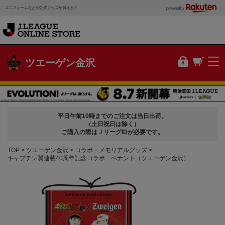
ユニフォームなどの公式グッズが買える！
powered by
ツエーゲン金沢
平日午前10時までのご注文は当日出荷。
（土日祝日は除く）
ご購入の際はＪリーグIDが必要です。
TOP
ツエーゲン金沢
コラボ・メモリアルグッズ
キャプテン翼連載40周年記念コラボ ペナント（ツエーゲン金沢）