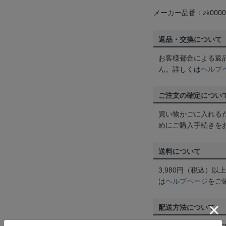
メーカー品番：zk0000
返品・交換について
お客様都合による返
ん。詳しくは
ヘルプ
ご注文の確定につい
買い物かごに入れる
めにご購入手続きを
送料について
3,980円（税込）
は
ヘルプページ
をご
配送方法について