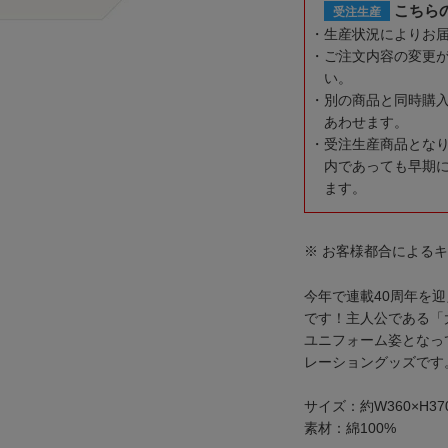
こちら
受注生産
生産状況によりお
ご注文内容の変更
い。
別の商品と同時購
あわせます。
受注生産商品とな
内であっても早期
ます。
※ お客様都合による
今年で連載40周年を
です！主人公である「
ユニフォーム姿となっ
レーショングッズです
サイズ：約W360×H37
素材：綿100%