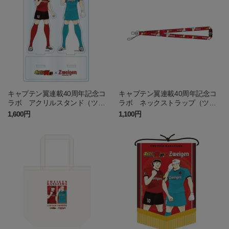
キャプテン翼連載40周年記念コ
キャプテン翼連載40周年記念コ
ラボ アクリルスタンド（ツエ
ラボ ネックストラップ（ツエ
ーゲン金沢）
ーゲン金沢）
1,600円
1,100円