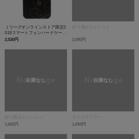
Ｊリーグオンラインストア限定2
折り畳みウォレット
018スマートフォンハードケース
(TWOTONE1)
2,530円
2,090円
折り畳みクッション
タオルマフラー
1,650円
1,650円