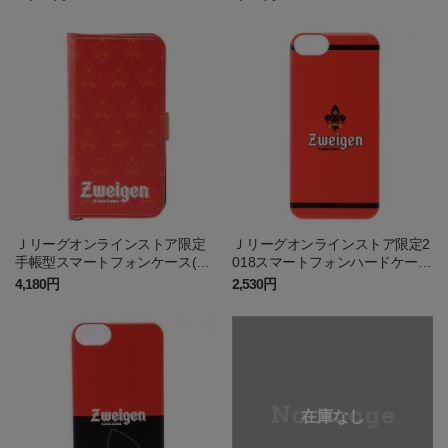
Ｊリーグオンラインストア限定
Ｊリーグオンラインストア限定2
手帳型スマートフォンケース(ベ
018スマートフォンハードケース
ーシック1)
(ベーシック1)
4,180円
2,530円