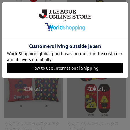
2020 F.C.Real Bristol コラボTシ
うんこドリルコラボラバーキー
ャツ ツエーゲン金沢
ホルダー
6,600円
860円
うんこドリルコラボスクエアク
うんこドリルコラボソックス
ッション（シルエット）
（メンズ）