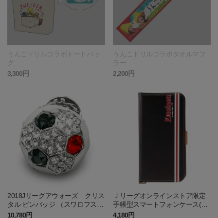
うんこドリルコラボトートバッ
うんこドリルコラボタオルマフ
グ
ラー
3,300円
2,200円
2018Jリーグアウォーズ クリス
Ｊリーグオンラインストア限定
タル ピンバッジ （スワロフスキ
手帳型スマートフォンケース(ベ
ー(R)・クリスタル使用)
ーシック2)
10,780円
4,180円