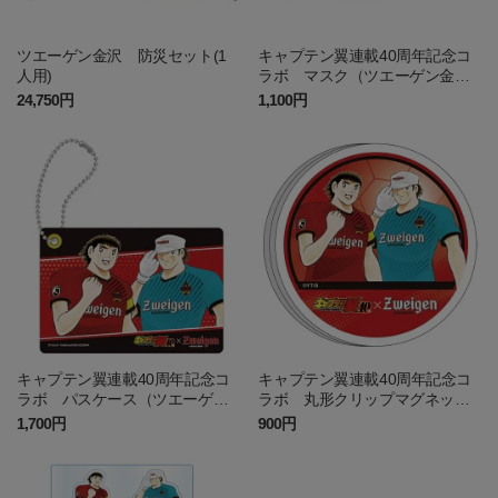
ツエーゲン金沢 防災セット(1
キャプテン翼連載40周年記念コ
人用)
ラボ マスク（ツエーゲン金
沢）
24,750円
1,100円
キャプテン翼連載40周年記念コ
キャプテン翼連載40周年記念コ
ラボ パスケース（ツエーゲン
ラボ 丸形クリップマグネット
金沢）
（ツエーゲン金沢）
1,700円
900円