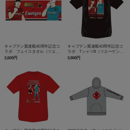
キャプテン翼連載40周年記念コ
キャプテン翼連載40周年記念コ
ラボ フェイスタオル（ツエー
ラボ TシャツB（ツエーゲン金
ゲン金沢）
沢）
2,600円
3,900円