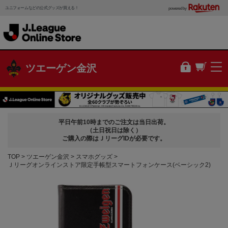
ユニフォームなどの公式グッズが買える！
powered by
ツエーゲン金沢
平日午前10時までのご注文は当日出荷。
（土日祝日は除く）
ご購入の際はＪリーグIDが必要です。
TOP
ツエーゲン金沢
スマホグッズ
Ｊリーグオンラインストア限定手帳型スマートフォンケース(ベーシック2)