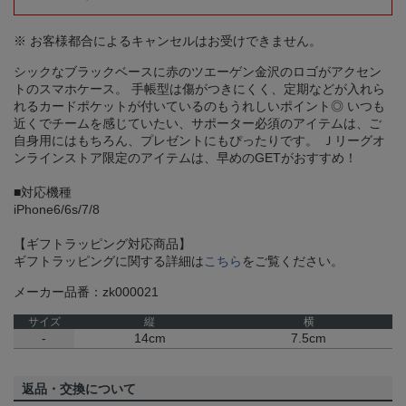
※ お客様都合によるキャンセルはお受けできません。
シックなブラックベースに赤のツエーゲン金沢のロゴがアクセン
トのスマホケース。 手帳型は傷がつきにくく、定期などが入れら
れるカードポケットが付いているのもうれしいポイント◎ いつも
近くでチームを感じていたい、サポーター必須のアイテムは、ご
自身用にはもちろん、プレゼントにもぴったりです。 Ｊリーグオ
ンラインストア限定のアイテムは、早めのGETがおすすめ！
■対応機種
iPhone6/6s/7/8
【ギフトラッピング対応商品】
ギフトラッピングに関する詳細は
こちら
をご覧ください。
メーカー品番：zk000021
サイズ
縦
横
-
14cm
7.5cm
返品・交換について