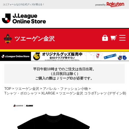
ユニフォームなどの公式グッズが買える！
powered by
ツエーゲン金沢
平日午前10時までのご注文は当日出荷。
（土日祝日は除く）
ご購入の際はＪリーグIDが必要です。
TOP
ツエーゲン金沢
アパレル・ファッション小物
Tシャツ・ポロシャツ
XLARGE × ツエーゲン金沢 コラボTシャツ (デザインB)