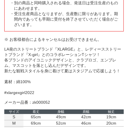
別の商品と同時購入される場合、発送日は受注生産のもの
にあわせます。
受注生産商品となりますが、生産数に限りがあります。期
間内であっても早期に受付を終了させていただく場合がご
ざいます。
※ お客様都合によるキャンセルはお受けできません。
LA発のストリートブランド『XLARGE』と、レディースストリー
トブランド『X-girl』とのコラボレーションTシャツ！
各ブランドのアイコニックデザインと、クラブロゴ、エンブレ
ム、マスコットを落とし込んだデザインです。
新たな観戦スタイルを身に着けて夏はスタジアムで応援しよう！
素材：綿100%
#xlargexgirl2022
メーカー品番：zk000052
サイズ
着丈
身幅
肩幅
袖丈
S
65cm
49cm
42cm
19cm
M
69cm
52cm
46cm
20cm