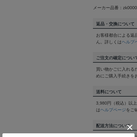
メーカー品番：zk0000
返品・交換について
お客様都合による返
ん。詳しくは
ヘルプ
ご注文の確定につい
買い物かごに入れる
めにご購入手続きを
送料について
3,980円（税込）
は
ヘルプページ
をご
配送方法について