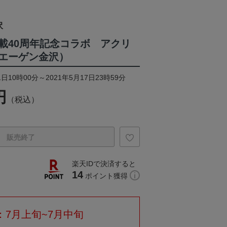
沢
載40周年記念コラボ アクリ
エーゲン金沢）
日10時00分～2021年5月17日23時59分
円
（税込）
販売終了
楽天IDで決済すると
14
ポイント獲得
：7月上旬~7月中旬