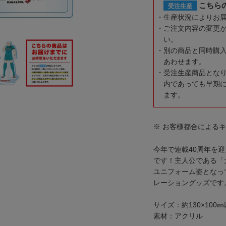
こちら
受注生産
生産状況によりお
ご注文内容の変更
い。
別の商品と同時購
あわせます。
受注生産商品とな
内であっても早期
ます。
※ お客様都合による
今年で連載40周年を
です！主人公である「
ユニフォーム姿となっ
レーショングッズです
サイズ：約130×100
素材：アクリル