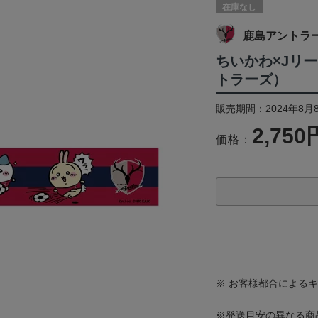
在庫なし
鹿島アントラ
ちいかわ×Jリ
トラーズ）
販売期間：2024年8月
2,750
価格：
※ お客様都合による
※発送目安の異なる商