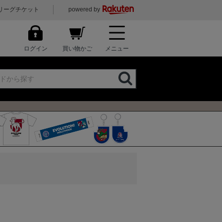
リーグチケット
powered by
ログイン
買い物かご
メニュー