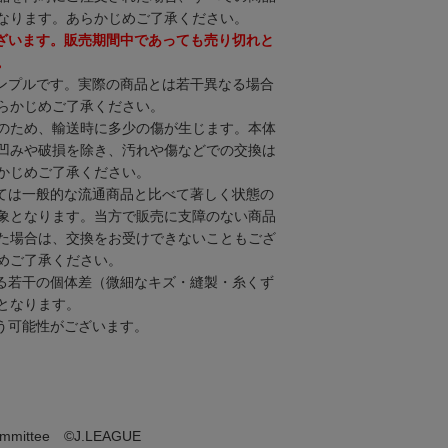
なります。あらかじめご了承ください。
ざいます。販売期間中であっても売り切れと
。
ンプルです。実際の商品とは若干異なる場合
らかじめご了承ください。
のため、輸送時に多少の傷が生じます。本体
凹みや破損を除き、汚れや傷などでの交換は
かじめご了承ください。
ては一般的な流通商品と比べて著しく状態の
象となります。当方で販売に支障のない商品
た場合は、交換をお受けできないこともござ
めご了承ください。
る若干の個体差（微細なキズ・縫製・糸くず
となります。
う可能性がございます。
 committee ©J.LEAGUE