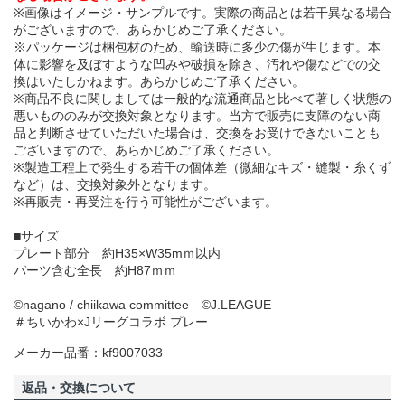
※画像はイメージ・サンプルです。実際の商品とは若干異なる場合
がございますので、あらかじめご了承ください。
※パッケージは梱包材のため、輸送時に多少の傷が生じます。本
体に影響を及ぼすような凹みや破損を除き、汚れや傷などでの交
換はいたしかねます。あらかじめご了承ください。
※商品不良に関しましては一般的な流通商品と比べて著しく状態の
悪いもののみが交換対象となります。当方で販売に支障のない商
品と判断させていただいた場合は、交換をお受けできないことも
ございますので、あらかじめご了承ください。
※製造工程上で発生する若干の個体差（微細なキズ・縫製・糸くず
など）は、交換対象外となります。
※再販売・再受注を行う可能性がございます。
■サイズ
プレート部分 約H35×W35mｍ以内
パーツ含む全長 約H87ｍｍ
©️nagano / chiikawa committee ©J.LEAGUE
＃ちいかわ×Jリーグコラボ プレー
メーカー品番：kf9007033
返品・交換について