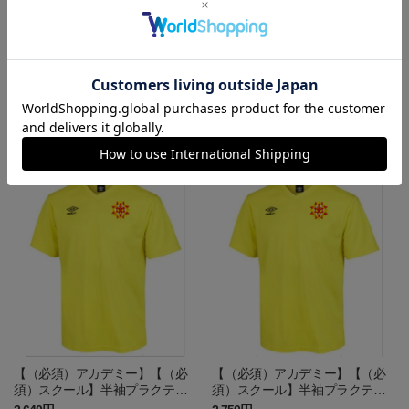
【（必須）アカデミー】トレー
【（必須）アカデミー】FP＆GK
ニングハーフパンツ（移動用）
ワンポイントソックス
6,490円
1,870円
【（必須）アカデミー】【（必
【（必須）アカデミー】【（必
須）スクール】半袖プラクティ
須）スクール】半袖プラクティ
スシャツ JR
スシャツ