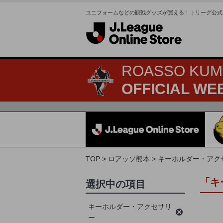
ユニフォームなどの観戦グッズが買える！Ｊリーグ公式
ROASSO KU
OFFICIAL WE
TOP
ロアッソ熊本
キーホルダー・アク
「キ
選択中の項目
キーホルダー・アクセサリ
ー