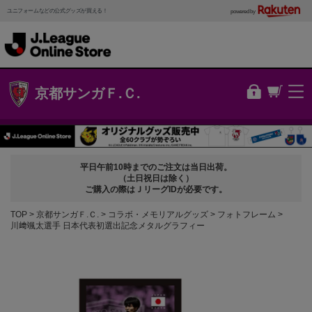
ユニフォームなどの公式グッズが買える！
powered by
京都サンガＦ.Ｃ.
平日午前10時までのご注文は当日出荷。
（土日祝日は除く）
ご購入の際はＪリーグIDが必要です。
TOP
京都サンガＦ.Ｃ.
コラボ・メモリアルグッズ
フォトフレーム
川﨑颯太選手 日本代表初選出記念メタルグラフィー