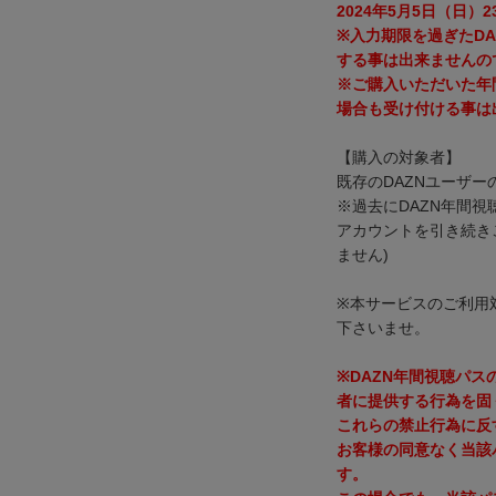
2024年5月5日（日）2
※入力期限を過ぎたD
する事は出来ませんの
※ご購入いただいた年
場合も受け付ける事は
【購入の対象者】
既存のDAZNユーザー
※過去にDAZN年間
アカウントを引き続き
ません)
※本サービスのご利用
下さいませ。
※DAZN年間視聴パ
者に提供する行為を固
これらの禁止行為に反
お客様の同意なく当該
す。