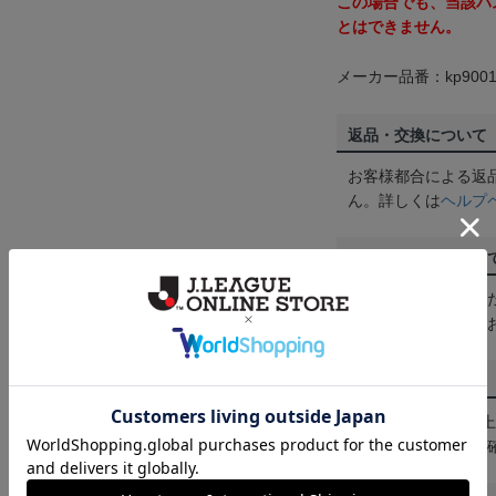
この場合でも、当該パ
とはできません。
メーカー品番：kp9001
返品・交換について
お客様都合による返
ん。詳しくは
ヘルプ
ご注文の確定につい
買い物かごに入れる
めにご購入手続きを
送料について
3,980円（税込）
は
ヘルプページ
をご