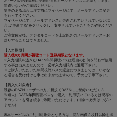
JリーグID登録情報に記載のあるメールアドレスにお送りします。
間違いないかご確認ください。
変更のある場合は注文前にマイページにて、メールアドレス変更
を行ってください。
マイページにて、メールアドレスが更新されていされていない場
合は”更新する”をクリックし、変更されていることをご確認くださ
い。
ご注文確定後、デジタルコードを上記以外のメールアドレスへお
送りすることはできません。
【入力期限】
購入後6カ月間が視聴コード登録期限となります。
※入力期限を過ぎたDAZN年間視聴パスは理由の如何を問わず使用
する事は出来ませんので、必ず入力期限内に適用下さい。
※ご購入いただいた年間視聴パスの返金につきましては、いかな
る場合も受け付ける事は出来かねますので、予めご了承下さい。
【購入の対象者】
既存のDAZNユーザーの方／新規でDAZNにご登録いただく方
※過去にDAZN年間視聴パスをご購入・利用頂いている方は現存の
アカウントを引き続きご利用いただけます。(退会の必要はござい
ません)
※本サービスのご利用対象外となる方は、商品画像２枚目以降を御