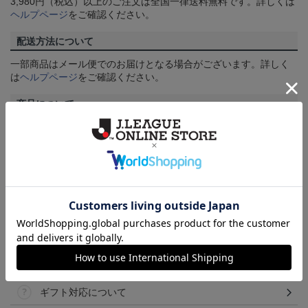
3,980円（税込）以上のご注文は全国一律送料無料です。詳しくは
ヘルプページ
をご確認ください。
配送方法について
一部商品はメール便でのお届けとなる場合がございます。詳しく
は
ヘルプページ
をご確認ください。
商品について
【カラーについて】
商品画像は、お使いのパソコンのモニターおよびスマートフォン
のメーカー・機種・画面設定等により、実際の商品の色と異なっ
て見える場合がございます。あらかじめご了承ください。
【仕様について】
取り扱い商品によっては、パッケージやデザインなどの仕様が予
告なく変更になることがございます。
その他
決済について
ギフト対応について