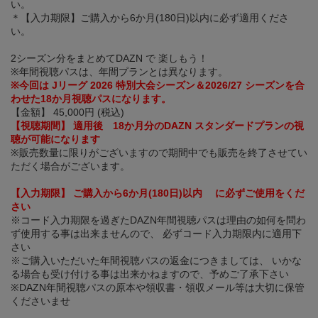
い。
＊【入力期限】ご購入から6か月(180日)以内に必ず適用くださ
い。
2シーズン分をまとめてDAZN で 楽しもう！
※年間視聴パスは、年間プランとは異なります。
※今回は Jリーグ 2026 特別大会シーズン＆2026/27 シーズンを合
わせた18か月視聴パスになります。
【金額】 45,000円 (税込)
【視聴期間】 適用後 18か月分のDAZN スタンダードプランの視
聴が可能になります
※販売数量に限りがございますので期間中でも販売を終了させてい
ただく場合がございます。
【入力期限】 ご購入から6か月(180日)以内 に必ずご使用をくだ
さい
※コード入力期限を過ぎたDAZN年間視聴パスは理由の如何を問わ
ず使用する事は出来ませんので、 必ずコード入力期限内に適用下
さい
※ご購入いただいた年間視聴パスの返金につきましては、 いかな
る場合も受け付ける事は出来かねますので、予めご了承下さい
※DAZN年間視聴パスの原本や領収書・領収メール等は大切に保管
くださいませ