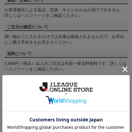
返品・交換について
お客様都合による返品、交換、キャンセルはお受けできません。
詳しくは
ヘルプページ
をご確認ください。
ご注文の確定について
買い物かごに入れるだけでは在庫は確保されませんので、お早め
にご購入手続きをお済ませください。
送料について
3,980円（税込）以上のご注文は全国一律送料無料です。詳しくは
ヘルプページ
をご確認ください。
配送方法について
一部商品はメール便でのお届けとなる場合がございます。詳しく
は
ヘルプページ
をご確認ください。
商品について
【カラーについて】
商品画像は、お使いのパソコンのモニターおよびスマートフォン
のメーカー・機種・画面設定等により、実際の商品の色と異なっ