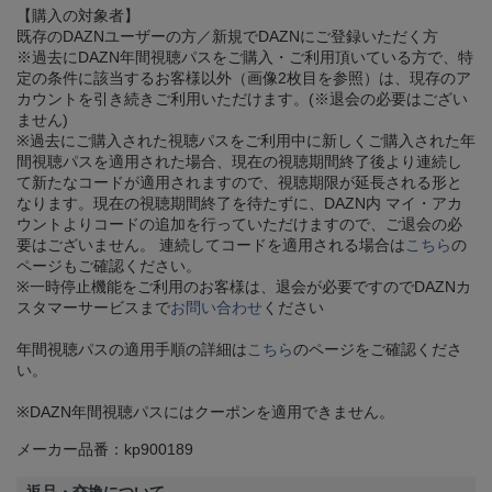
【購入の対象者】
既存のDAZNユーザーの方／新規でDAZNにご登録いただく方
※過去にDAZN年間視聴パスをご購入・ご利用頂いている方で、特
定の条件に該当するお客様以外（画像2枚目を参照）は、現存のア
カウントを引き続きご利用いただけます。(※退会の必要はござい
ません)
※過去にご購入された視聴パスをご利用中に新しくご購入された年
間視聴パスを適用された場合、現在の視聴期間終了後より連続し
て新たなコードが適用されますので、視聴期限が延長される形と
なります。現在の視聴期間終了を待たずに、DAZN内 マイ・アカ
ウントよりコードの追加を行っていただけますので、ご退会の必
要はございません。 連続してコードを適用される場合は
こちら
の
ページもご確認ください。
※一時停止機能をご利用のお客様は、退会が必要ですのでDAZNカ
スタマーサービスまで
お問い合わせ
ください
年間視聴パスの適用手順の詳細は
こちら
のページをご確認くださ
い。
※DAZN年間視聴パスにはクーポンを適用できません。
メーカー品番：kp900189