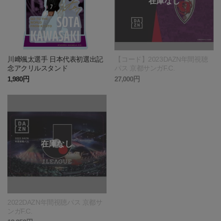
川﨑颯太選手 日本代表初選出記
【コード】2023DAZN年間視聴
念アクリルスタンド
パス 京都サンガF.C.
1,980円
27,000円
2022DAZN年間視聴パス 京都サ
ンガF.C.