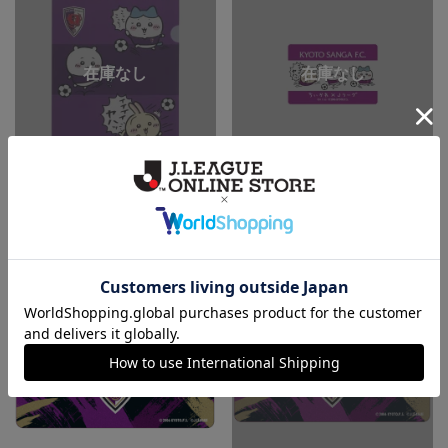
ちいかわ×Jリーグ クリアファイ
ちいかわ×Jリーグ スマホに貼れ
ル （京都サンガF.C.）
るサイズのステッカー （京都サ
ンガF.C.）
495円
440円