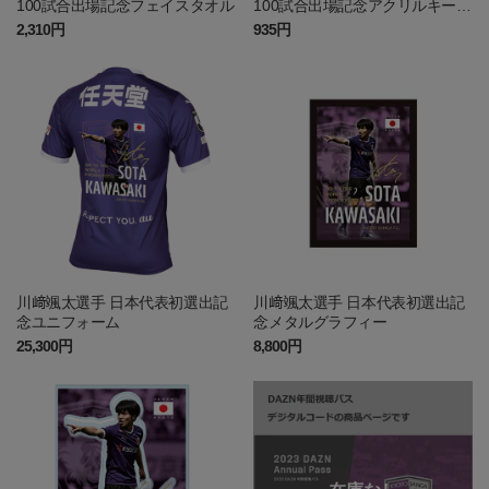
100試合出場記念フェイスタオル
100試合出場記念アクリルキーホ
ルダー
2,310円
935円
川﨑颯太選手 日本代表初選出記
川﨑颯太選手 日本代表初選出記
念ユニフォーム
念メタルグラフィー
25,300円
8,800円