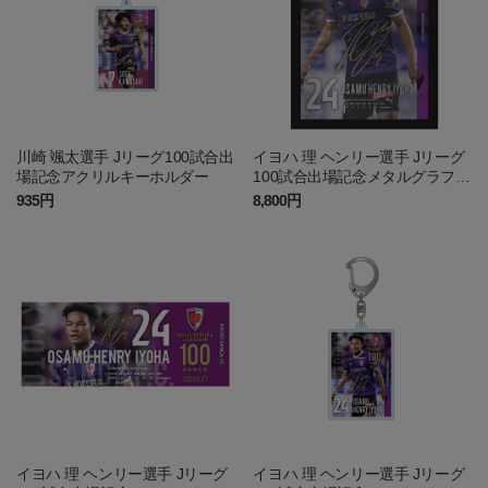
川崎 颯太選手 Jリーグ100試合出
イヨハ 理 ヘンリー選手 Jリーグ
場記念アクリルキーホルダー
100試合出場記念メタルグラフィ
ー
935円
8,800円
イヨハ 理 ヘンリー選手 Jリーグ
イヨハ 理 ヘンリー選手 Jリーグ