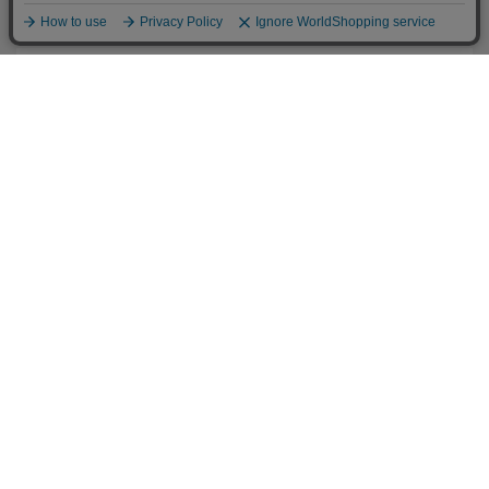
Cookieポリシー
特定商取引法に基づく表記
古物営業法に基づく表記
会社概要
ヘルプページ
会員向けメニュー
ＪリーグID会員登録
マイページ
購入履歴
メルマガ設定
関連リンク