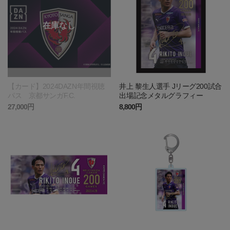
【カード】2024DAZN年間視聴
井上 黎生人選手 Jリーグ200試合
パス 京都サンガF.C.
出場記念メタルグラフィー
27,000円
8,800円