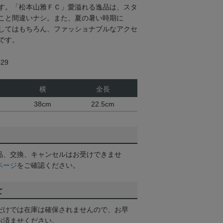
す。「松本山雅ＦＣ」愛溢れる逸品は、スタ
こと間違いナシ。また、夏の暑い時期に
してはもちろん、ファッショナブルなアクセ
です。
29
横
全長
38cm
22.5cm
品、交換、キャンセルはお受けできませ
ページ
をご確認ください。
て
だけでは在庫は確保されませんので、お早
お済ませください。