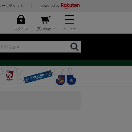
リーグチケット
powered by
ログイン
買い物かご
メニュー