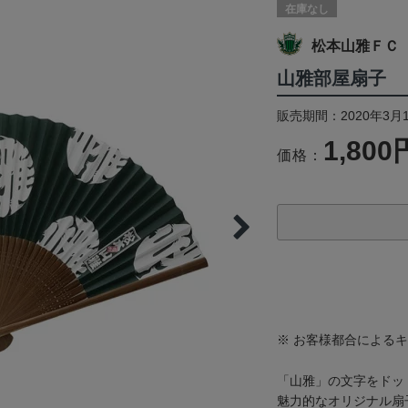
在庫なし
松本山雅ＦＣ
山雅部屋扇子
販売期間：2020年3月
1,800
価格：
※ お客様都合による
「山雅」の文字をドッ
魅力的なオリジナル扇