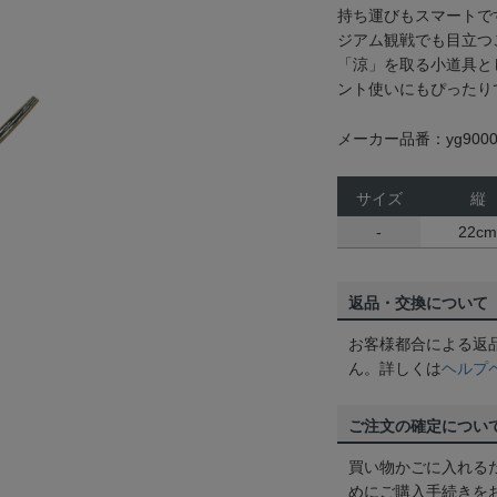
持ち運びもスマートで
ジアム観戦でも目立つ
「涼」を取る小道具と
ント使いにもぴったり
メーカー品番：yg9000
サイズ
縦
-
22cm
返品・交換について
お客様都合による返
ん。詳しくは
ヘルプ
ご注文の確定につい
買い物かごに入れる
めにご購入手続きを