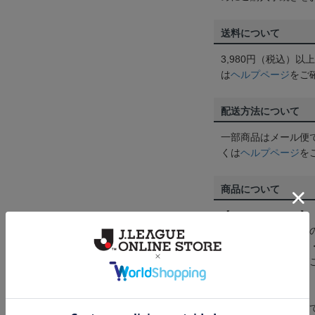
送料について
3,980円（税込）
は
ヘルプページ
をご
配送方法について
一部商品はメール便
くは
ヘルプページ
を
商品について
【カラーについて】
商品画像は、お使い
ンのメーカー・機種
なって見える場合が
【仕様について】
取り扱い商品によっ