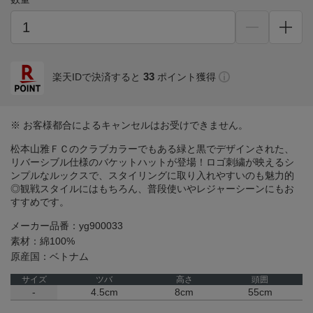
33
楽天IDで決済すると
ポイント獲得
※ お客様都合によるキャンセルはお受けできません。
松本山雅ＦＣのクラブカラーでもある緑と黒でデザインされた、
リバーシブル仕様のバケットハットが登場！ロゴ刺繍が映えるシ
ンプルなルックスで、スタイリングに取り入れやすいのも魅力的
◎観戦スタイルにはもちろん、普段使いやレジャーシーンにもお
すすめです。
メーカー品番：yg900033
素材：綿100%
原産国：ベトナム
サイズ
ツバ
高さ
頭囲
-
4.5cm
8cm
55cm