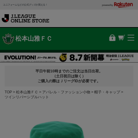
ユニフォームなどの公式グッズが買える！
powered by
松本山雅ＦＣ
平日午前10時までのご注文は当日出荷。
（土日祝日は除く）
ご購入の際はＪリーグIDが必要です。
TOP
松本山雅ＦＣ
アパレル・ファッション小物
帽子・キャップ
ツインリバーシブルハット