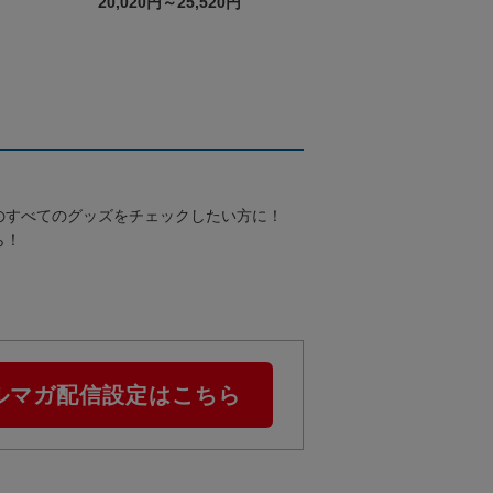
K 2nd
20,020円～25,520円
のすべてのグッズをチェックしたい方に！
ら！
ルマガ配信設定はこちら