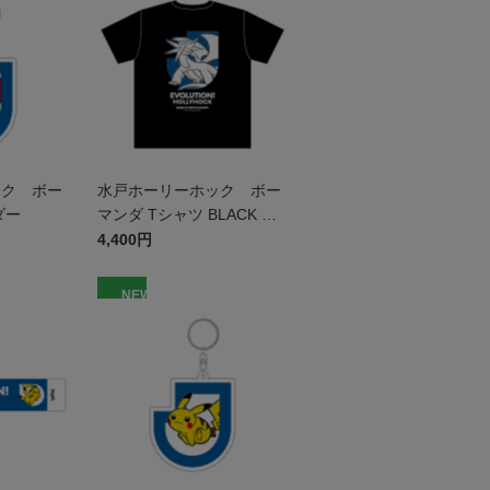
ック ボー
水戸ホーリーホック ボー
ダー
マンダ Tシャツ BLACK キ
ッズ
4,400円
NEW