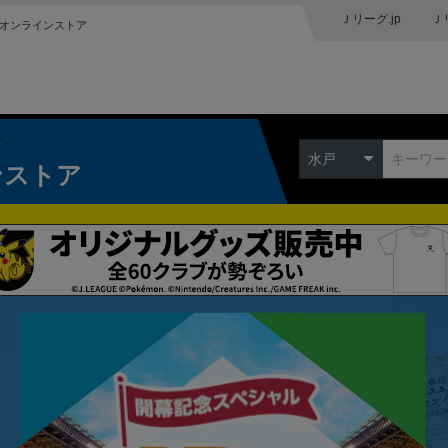
Ｊリーグ.jp
Ｊ
オンラインストア
ク
水戸
ンストア