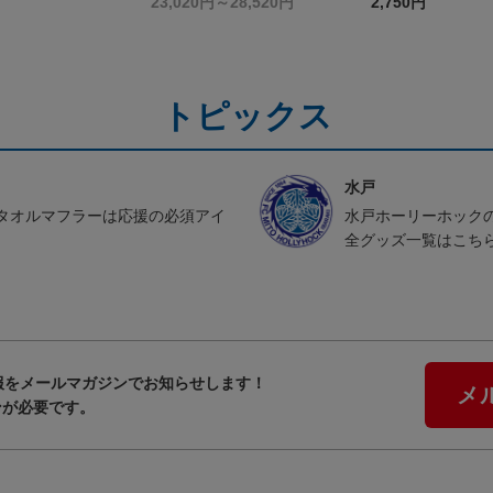
レーディングカー
nd
23,020円～28,520円
2,750円
トピックス
水戸
タオルマフラーは応援の必須アイ
水戸ホーリーホック
全グッズ一覧はこち
報をメールマガジンでお知らせします！
メ
ンが必要です。