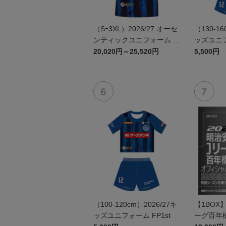
（Sｰ3XL）2026/27 オーセ
（130-16
ンティックユニフォーム F
ッズユニフ
P 1st
20,020円～25,520円
5,500円
（100-120cm）2026/27キ
【1BOX
ッズユニフォーム FP1st
ーグ百年