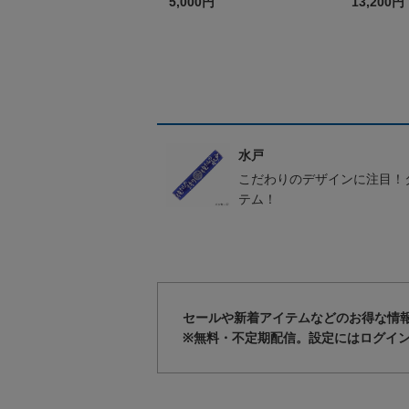
シャルト
5,000円
13,200円
ド
水戸
こだわりのデザインに注目！
テム！
セールや新着アイテムなどのお得な情
※無料・不定期配信。設定にはログイ