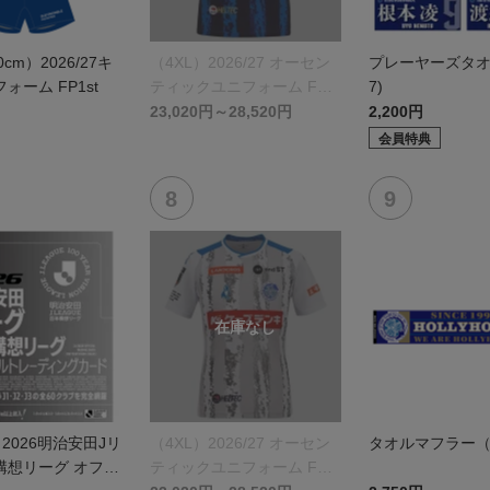
0cm）2026/27キ
（4XL）2026/27 オーセン
プレーヤーズタオル(
ォーム FP1st
ティックユニフォーム FP 1
7)
st
23,020円～28,520円
2,200円
会員特典
】2026明治安田Jリ
（4XL）2026/27 オーセン
タオルマフラー（
構想リーグ オフィ
ティックユニフォーム FP 2