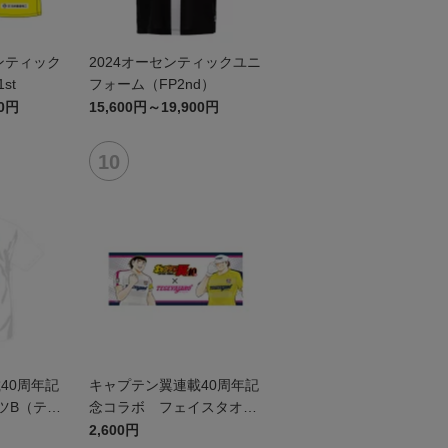
ンティック
2024オーセンティックユニ
st
フォーム（FP2nd）
00円
15,600円～19,900円
40周年記
キャプテン翼連載40周年記
ツB（テゲ
念コラボ フェイスタオル
）
（テゲバジャーロ宮崎）
2,600円