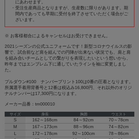
にあわせます。
受注生産商品となりますが、生産数に限りがあります。期
間内であっても早期に受付を終了させていただく場合がご
ざいます。
※ お客様都合によるキャンセルはお受けできません。
2021シーズンの公式ユニフォームです！新型コロナウイルスの影
響で、試合前など肩を組んでの円陣が出来ない状況でも、肩と肩
を組み合いチームとしての繋がりを表現したいという想いから、
昨年まではエンブレム下に通していたラインを袖に変更しまし
た。
プルダウン#100 ナンバープリント100は0番の圧着となります。
所属選手着用背番号と12番は税込み16,800円、それ以外のオリジ
ナルナンバーは17,300円になります。
メーカー品番：tm000010
サイズ
身長
胸囲
ウエスト
S
162～168cm
84～92cm
70～78cm
M
167～173cm
88～96cm
74～82cm
L
172～178cm
92～100cm
78～86cm