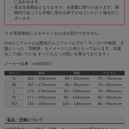
にあわせます。
受注生産商品となりますが、生産数に限りがあります。期
間内であっても早期に受付を終了させていただく場合がご
ざいます。
※ お客様都合によるキャンセルはお受けできません。
2ndユニフォームは橙色のユニフォームです！マンゴーや南国、太
陽といった「宮崎県」をイメージした色となっております。応援
をして頂いている すべての人々の想いを乗せております！
メーカー品番：tm000023
サイズ
身長
胸囲
ウエスト
S
162～168cmcm
84～92cmcm
70～78cmcm
M
167～173cmcm
88～96cmcm
74～82cmcm
L
172～178cmcm
92～100cmcm
78～86cmcm
O
177～183cmcm
96～104cmcm
82～90cmcm
XO
182～188cmcm
100～108cmcm
86～94cmcm
返品・交換について