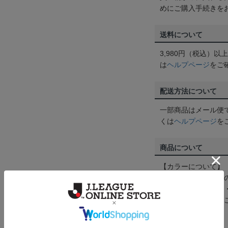
めにご購入手続きを
送料について
3,980円（税込）
は
ヘルプページ
をご
配送方法について
一部商品はメール便
くは
ヘルプページ
を
商品について
【カラーについて】
商品画像は、お使い
ンのメーカー・機種
なって見える場合が
【仕様について】