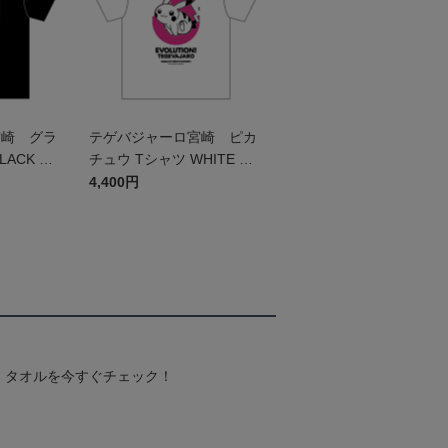
宮崎 グラ
テゲバジャーロ宮崎 ピカ
LACK キ
チュウ Tシャツ WHITE キ
ッズ
4,400円
！タオルを今すぐチェック！