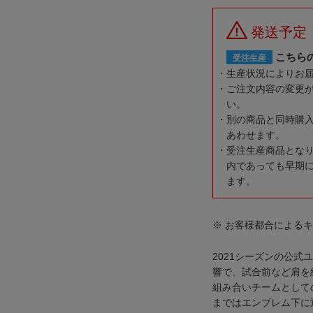
発送予定
こちら
受注生産
生産状況によりお
ご注文内容の変更
い。
別の商品と同時購
あわせます。
受注生産商品とな
内であっても早期
ます。
※ お客様都合による
2021シーズンの公
響で、試合前など肩を
組み合いチームとして
まではエンブレム下に