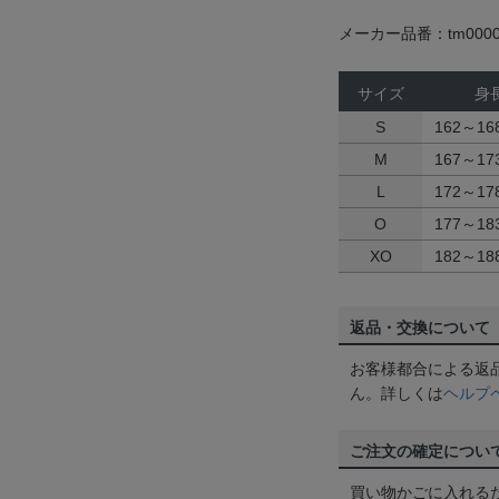
メーカー品番：tm0000
サイズ
身
S
162～16
M
167～17
L
172～17
O
177～18
XO
182～18
返品・交換について
お客様都合による返
ん。詳しくは
ヘルプ
ご注文の確定につい
買い物かごに入れる