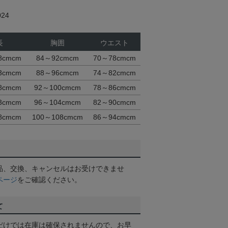
24
長
胸囲
ウエスト
8cmcm
84～92cmcm
70～78cmcm
3cmcm
88～96cmcm
74～82cmcm
8cmcm
92～100cmcm
78～86cmcm
3cmcm
96～104cmcm
82～90cmcm
8cmcm
100～108cmcm
86～94cmcm
品、交換、キャンセルはお受けできませ
ページ
をご確認ください。
て
だけでは在庫は確保されませんので、お早