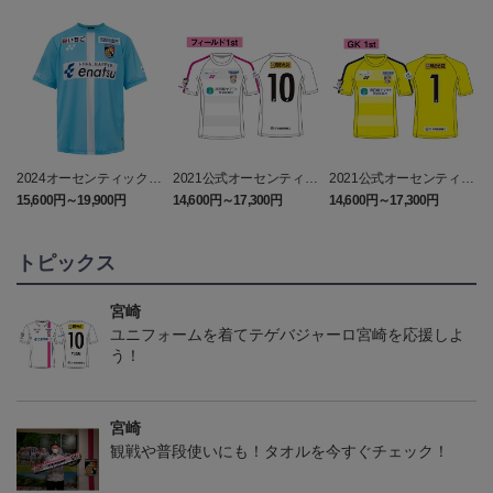
2024オーセンティックユ
2021公式オーセンティッ
2021公式オーセンティッ
ニフォーム（GK2nd）
クユニフォーム 1st
クユニフォーム GK1st
15,600円～19,900円
14,600円～17,300円
14,600円～17,300円
1
トピックス
宮崎
ユニフォームを着てテゲバジャーロ宮崎を応援しよ
う！
宮崎
観戦や普段使いにも！タオルを今すぐチェック！