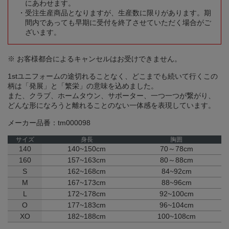
にあわせます。
受注生産商品となりますが、生産数に限りがあります。期
間内であっても早期に受付を終了させていただく場合がご
ざいます。
※ お客様都合によるキャンセルはお受けできません。
1stユニフォームの途切れることなく、どこまでも続いて行くこの
柄は「発展」と「繁栄」の意味を込めました。
また、クラブ、ホームタウン、サポーター、一つ一つが繋がり、
どんな形になろうと離れることのない一体感を表現しています。
メーカー品番：tm000098
サイズ
身長
胸囲
140
140~150cm
70～78cm
160
157~163cm
80～88cm
S
162~168cm
84~92cm
M
167~173cm
88~96cm
L
172~178cm
92~100cm
O
177~183cm
96~104cm
XO
182~188cm
100~108cm