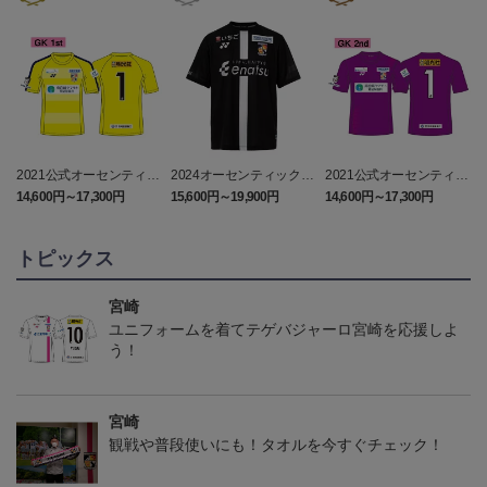
2021公式オーセンティッ
2024オーセンティックユ
2021公式オーセンティッ
クユニフォーム GK1st
ニフォーム（FP2nd）
クユニフォーム GK2nd
14,600円～17,300円
15,600円～19,900円
14,600円～17,300円
1
トピックス
宮崎
ユニフォームを着てテゲバジャーロ宮崎を応援しよ
う！
宮崎
観戦や普段使いにも！タオルを今すぐチェック！