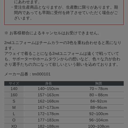
にあわせます。
受注生産商品となりますが、生産数に限りがあります。期
間内であっても早期に受付を終了させていただく場合がご
ざいます。
※ お客様都合によるキャンセルはお受けできません。
2ndユニフォームはチームカラーの3色を重ね合わせると黒になり
ます。
アウェイで着ることになる2ndユニフォームは遠くで戦っていて
も、サポーターやホームタウンからの想いなど、色々な力が合わ
さり選手たちの力になって欲しいという願いを込めております。
メーカー品番：tm000101
サイズ
身長
胸囲
140
140~150cm
70～78cm
160
157~163cm
80～88cm
S
162~168cm
84~92cm
M
167~173cm
88~96cm
L
172~178cm
92~100cm
O
177~183cm
96~104cm
XO
182~188cm
100~108cm