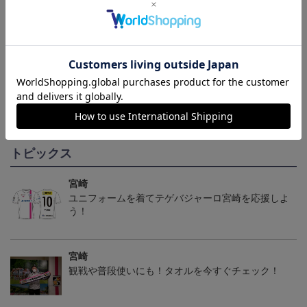
テゲバジャーロ宮崎 ピ
テゲバジャーロ宮崎 グ
テゲバジャーロ宮崎 グ
カチュウ タオルマフラー
ランブル キーホルダー
ランブル タオルマフラー
2,500円
1,100円
2,500円
1
トピックス
宮崎
ユニフォームを着てテゲバジャーロ宮崎を応援しよ
う！
宮崎
観戦や普段使いにも！タオルを今すぐチェック！