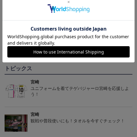
テゲバジャーロ宮崎 ピ
テゲバジャーロ宮崎 グ
テゲバジャーロ宮崎 グ
カチュウ タオルマフラー
ランブル キーホルダー
ランブル タオルマフラー
2,500円
1,100円
2,500円
1
トピックス
宮崎
ユニフォームを着てテゲバジャーロ宮崎を応援しよ
う！
宮崎
観戦や普段使いにも！タオルを今すぐチェック！