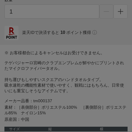
10
楽天IDで決済すると
ポイント獲得
※ お客様都合によるキャンセルはお受けできません。
テゲバジャーロ宮崎のクラブエンブレムが鮮やかにプリントされ
たマイクロファイバータオル。
持ち運びもしやすいスクエアのハンドタオルタイプ。
吸水速乾の機能性素材で使いやすく、観戦にはもちろん、日常使
いにも重宝しそうなアイテムです。
メーカー品番：tm000137
素材：［表側部分］ポリエステル100% ［裏側部分］ポリエステ
ル85% ナイロン15%
原産国：中国
サイズ
縦
横