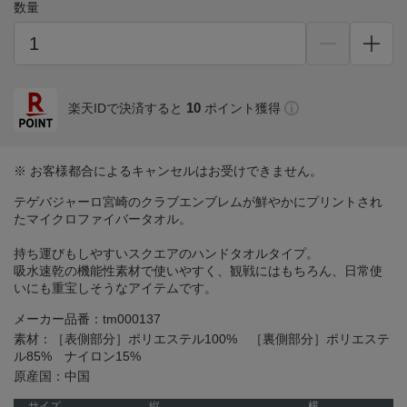
数量
10
楽天IDで決済すると
ポイント獲得
※ お客様都合によるキャンセルはお受けできません。
テゲバジャーロ宮崎のクラブエンブレムが鮮やかにプリントされ
たマイクロファイバータオル。
持ち運びもしやすいスクエアのハンドタオルタイプ。
吸水速乾の機能性素材で使いやすく、観戦にはもちろん、日常使
いにも重宝しそうなアイテムです。
メーカー品番：tm000137
素材：［表側部分］ポリエステル100% ［裏側部分］ポリエステ
ル85% ナイロン15%
原産国：中国
サイズ
縦
横