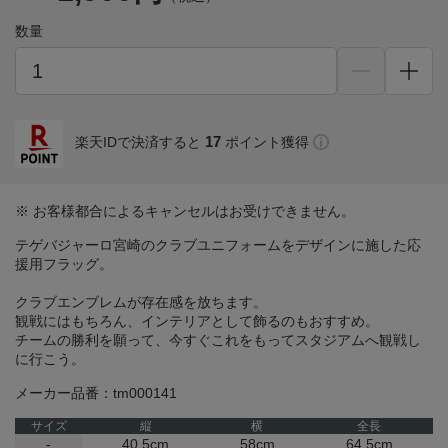
数量
17
楽天IDで決済すると
ポイント獲得
※ お客様都合によるキャンセルはお受けできません。
テゲバジャーロ宮崎のクラブユニフォームをデザインに施した応
援用フラッグ。
クラブエンブレムが存在感を放ちます。
観戦にはもちろん、インテリアとして飾るのもおすすめ。
チームの勝利を願って、今すぐこれをもってスタジアムへ観戦し
に行こう。
メーカー品番：tm000141
サイズ
縦
横
全長
-
40.5cm
58cm
64.5cm