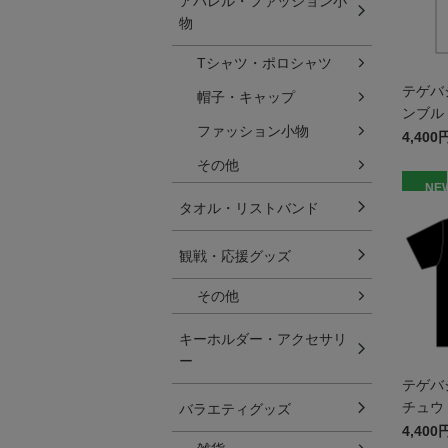
アパレル・ファッション小
物
Tシャツ・ポロシャツ
テゲバ
帽子・キャップ
ンブル 
ファッション小物
ッズ
4,400
その他
NE
タオル・リストバンド
観戦・応援グッズ
その他
キーホルダー・アクセサリ
ー
テゲバ
チュウ 
バラエティグッズ
ッズ
4,400