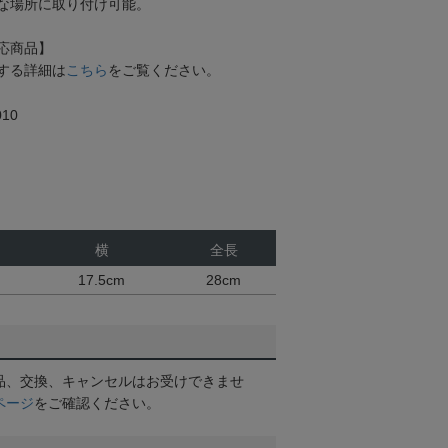
な場所に取り付け可能。
応商品】
する詳細は
こちら
をご覧ください。
10
横
全長
17.5cm
28cm
品、交換、キャンセルはお受けできませ
ページ
をご確認ください。