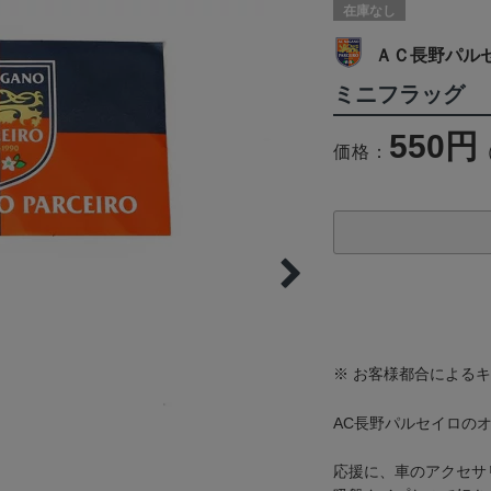
在庫なし
ＡＣ長野パル
ミニフラッグ
550円
価格：
※ お客様都合による
AC長野パルセイロの
応援に、車のアクセサ