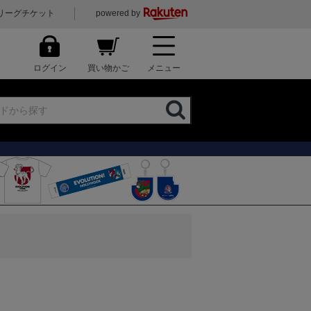
リーグチケット
powered by
ログイン
買い物かご
メニュー