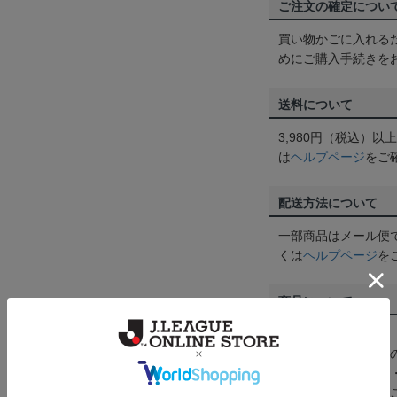
ご注文の確定につい
買い物かごに入れる
めにご購入手続きを
送料について
3,980円（税込）
は
ヘルプページ
をご
配送方法について
一部商品はメール便
くは
ヘルプページ
を
商品について
【カラーについて】
商品画像は、お使い
ンのメーカー・機種
なって見える場合が