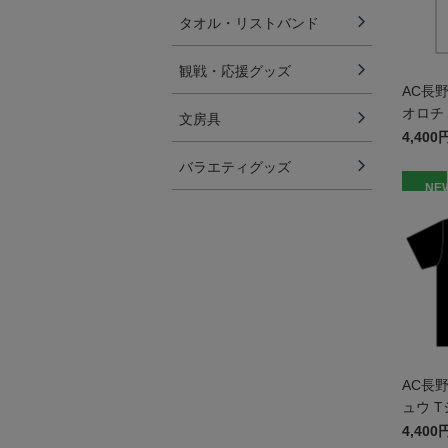
タオル・リストバンド
観戦・応援グッズ
AC長
オロチ 
文房具
ッズ
4,400
バラエティグッズ
NE
AC長
ュウ T
ズ
4,400