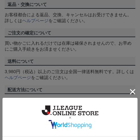
返品・交換について
お客様都合による返品、交換、キャンセルはお受けできません。
詳しくは
ヘルプページ
をご確認ください。
ご注文の確定について
買い物かごに入れるだけでは在庫は確保されませんので、お早め
にご購入手続きをお済ませください。
送料について
3,980円（税込）以上のご注文は全国一律送料無料です。詳しくは
ヘルプページ
をご確認ください。
配送方法について
一部商品はメール便でのお届けとなる場合がございます。詳しく
は
ヘルプページ
をご確認ください。
商品について
【カラーについて】
商品画像は、お使いのパソコンのモニターおよびスマートフォン