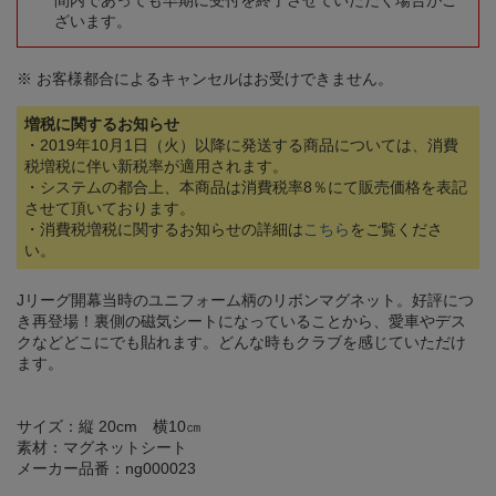
間内であっても早期に受付を終了させていただく場合がご
ざいます。
※ お客様都合によるキャンセルはお受けできません。
増税に関するお知らせ
・2019年10月1日（火）以降に発送する商品については、消費
税増税に伴い新税率が適用されます。
・システムの都合上、本商品は消費税率8％にて販売価格を表記
させて頂いております。
・消費税増税に関するお知らせの詳細は
こちら
をご覧くださ
い。
Jリーグ開幕当時のユニフォーム柄のリボンマグネット。好評につ
き再登場！裏側の磁気シートになっていることから、愛車やデス
クなどどこにでも貼れます。どんな時もクラブを感じていただけ
ます。
サイズ：縦 20cm 横10㎝
素材：マグネットシート
メーカー品番：ng000023