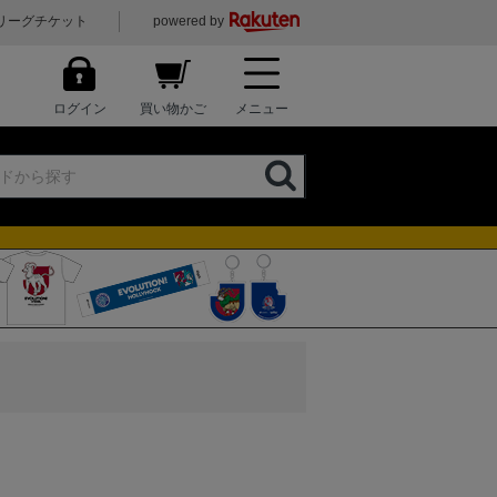
リーグチケット
powered by
ログイン
買い物かご
メニュー