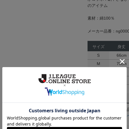
のアイテム
素材：綿100％
メーカー品番：ng0000
サイズ
身丈
S
66cm
M
70cm
L
74cm
XL
78cm
返品・交換について
お客様都合による返
ん。詳しくは
ヘルプ