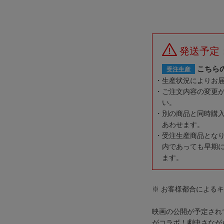
発送予定
こちら
受注生産
生産状況によりお
ご注文内容の変更
い。
別の商品と同時購
あわせます。
受注生産商品とな
内であっても早期
ます。
※ お客様都合による
映画の公開が予定されて
がコラボ！劇中さなが