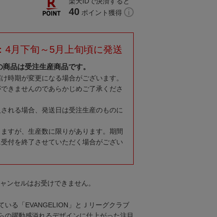
楽天IDで決済すると
40
ポイント獲得
：4月下旬～5月上旬頃に発送
の商品は受注生産商品です。
届け時期が変更になる場合がございます。
ができませんのであらかじめご了承くださ
入される場合、発送日は受注生産のものに
りますが、生産数に限りがあります。期間
に受付を終了させていただく場合がござい
キャンセルはお受けできません。
いる「EVANGELION」とＪリーグクラブ
らの躍動感溢れるデザインに仕上がった注目