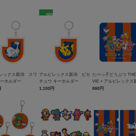
W
NEW
レックス新潟 スワ
アルビレックス新潟 ピカ
たべっ子どうぶつ THE
キーホルダー
チュウ キーホルダー
VIE × アルビレックス
潟 ハンドタオル
円
1,100円
880円