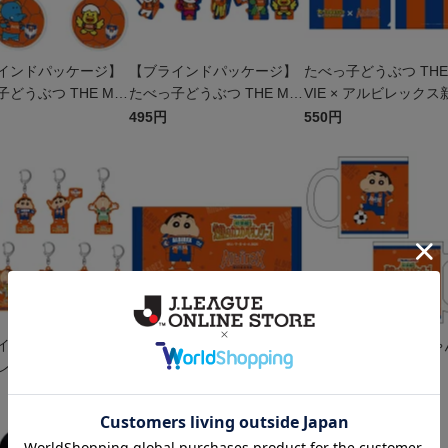
インドパッケージ】
【ブラインドパッケージ】
たべっ子どうぶつ THE
どうぶつ THE MO
たべっ子どうぶつ THE MO
VIE × アルビレックス
× アルビレックス新
VIE × アルビレックス新
潟 クリアファイル
495円
550円
クリルキーホルダー
潟 ステッカー
インドパッケージ】
映画クレヨンしんちゃんコ
映画クレヨンしんちゃ
レヨンしんちゃんコ
ラボ フェイスタオル
ラボ マグカップ
アクリルキーホルダ
2,200円
1,870円