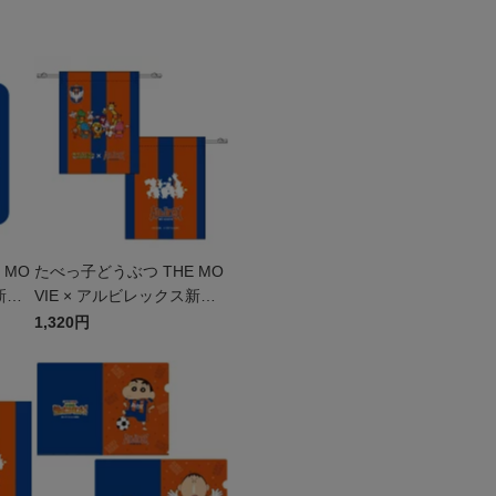
 MO
たべっ子どうぶつ THE MO
新
VIE × アルビレックス新
潟 巾着
1,320円