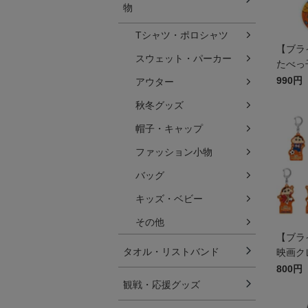
物
Tシャツ・ポロシャツ
【ブラ
スウェット・パーカー
たべっ子
VIE 
990円
アウター
潟 ア
秋冬グッズ
帽子・キャップ
ファッション小物
バッグ
キッズ・ベビー
その他
【ブラ
タオル・リストバンド
映画ク
ラボ 
800円
ー
観戦・応援グッズ