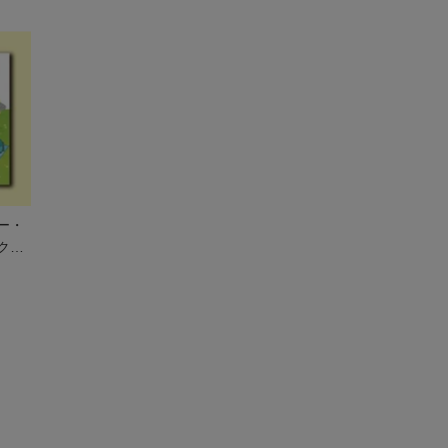
ー・
クニ