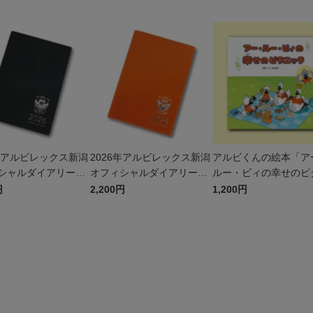
6年アルビレックス新潟
2026年アルビレックス新潟
アルビくんの絵本「ア
シャルダイアリー＜
オフィシャルダイアリー＜
ルー・ビィの幸せのピ
TY＞ブラック
NOLTY＞オレンジ
ック」
円
2,200円
1,200円