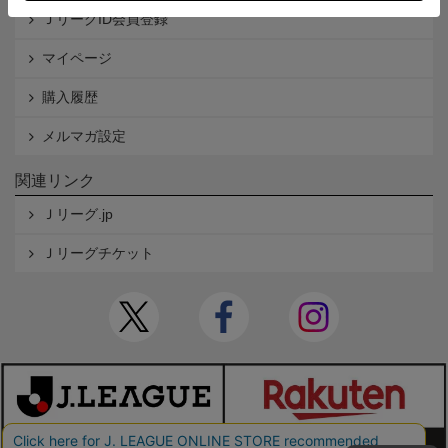
ＪリーグID会員登録
マイページ
購入履歴
メルマガ設定
関連リンク
Ｊリーグ.jp
Ｊリーグチケット