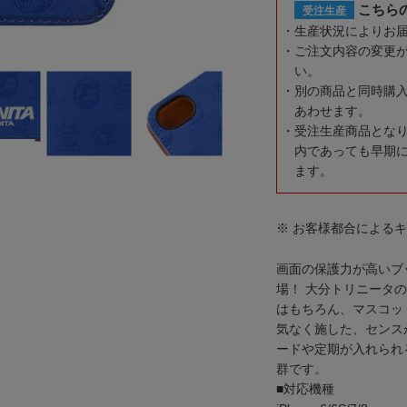
こちら
受注生産
生産状況によりお
ご注文内容の変更
い。
別の商品と同時購
あわせます。
受注生産商品とな
内であっても早期
ます。
※ お客様都合による
画面の保護力が高いブ
場！ 大分トリニータ
はもちろん、マスコッ
気なく施した、センス
ードや定期が入れられ
群です。
■対応機種