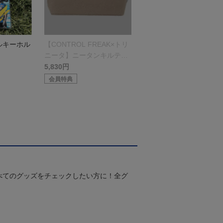
ルキーホル
【CONTROL FREAK×トリ
ニータ】ニータンキルティ
ングポーチ
5,830円
会員特典
べてのグッズをチェックしたい方に！全グ