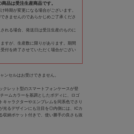
の商品は受注生産商品です。
届け時期が変更になる場合がございます。
ができませんのであらかじめご了承くださ
入される場合、発送日は受注生産のものに
りますが、生産数に限りがあります。期間
に受付を終了させていただく場合がござい
キャンセルはお受けできません。
ックレット型のスマートフォンケースが登
のチームカラーを基調としたボディに、ロゴ
トキャラクターやエンブレムを同系色でさり
が光るデザインにも注目を◎内側には、ICカ
る収納ポケット付きで、使い勝手の良さも抜