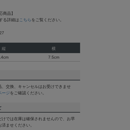
応商品】
する詳細は
こちら
をご覧ください。
27
縦
横
14cm
7.5cm
品、交換、キャンセルはお受けできませ
ページ
をご確認ください。
て
だけでは在庫は確保されませんので、お早
お済ませください。