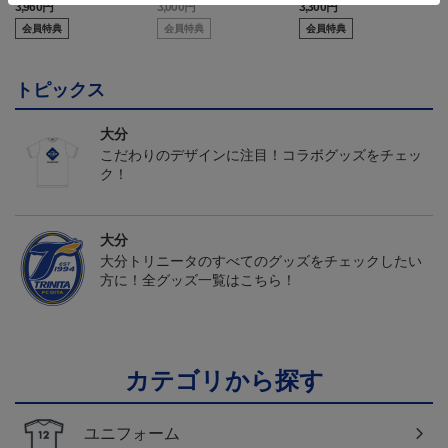
ペンライト白（ニータンv
トバッグ
3,960円
3,000円
3,300円
2
er.）
会員特典
会員特典
会員特典
トピックス
大分
こだわりのデザインに注目！コラボグッズをチェッ
ク！
大分
大分トリニータのすべてのグッズをチェックしたい
方に！全グッズ一覧はこちら！
カテゴリから探す
ユニフォーム