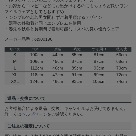
・ゆったりしたシルエットのスウェットパーカー
・お家からコンビニなどにお出かけするのにもちょうど良いワン
マイルウェアとしてもおすすめ
・シンプルで老若男女問わずご着用頂けるデザイン
・選手の移動着と同じエンブレムを使用
・春先や秋冬と長期間で着用可能なコスパの良い優秀ウェア
メーカー品番：ot900190
サイズ
バスト
肩幅
裄丈
すそ周り
後ろ丈
S
100cm
44cm
85cm
81cm
66cm
M
106cm
45cm
87cm
87cm
68cm
L
112cm
46cm
89cm
93cm
70cm
XL
118cm
47cm
91cm
99cm
72cm
XXL
124cm
48cm
93cm
105cm
74cm
返品・交換について
お客様都合による返品、交換、キャンセルはお受けできません。
詳しくは
ヘルプページ
をご確認ください。
ご注文の確定について