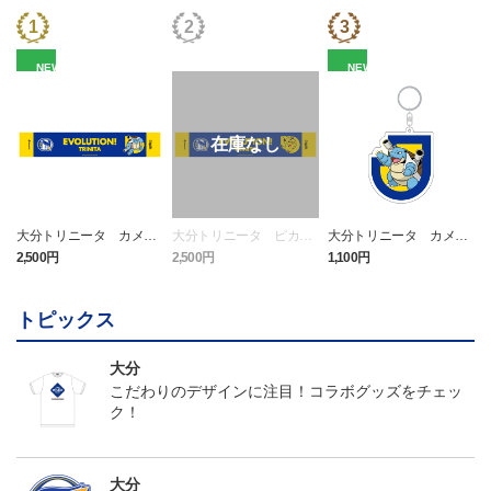
NEW
NEW
大分トリニータ カメッ
大分トリニータ ピカチ
大分トリニータ カメッ
クス タオルマフラー
ュウ タオルマフラー
クス キーホルダー
2,500円
2,500円
1,100円
4
トピックス
大分
こだわりのデザインに注目！コラボグッズをチェッ
ク！
大分