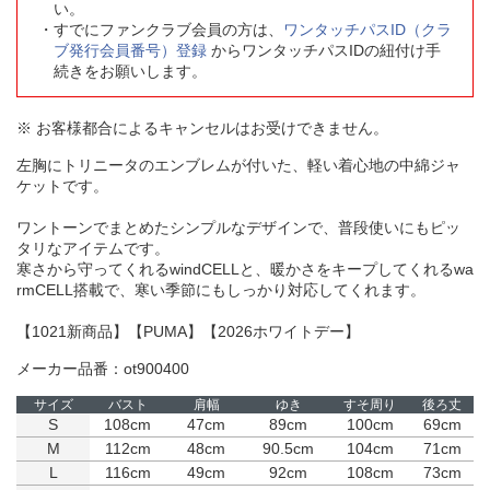
い。
すでにファンクラブ会員の方は、
ワンタッチパスID（クラ
ブ発行会員番号）登録
からワンタッチパスIDの紐付け手
続きをお願いします。
※ お客様都合によるキャンセルはお受けできません。
左胸にトリニータのエンブレムが付いた、軽い着心地の中綿ジャ
ケットです。
ワントーンでまとめたシンプルなデザインで、普段使いにもピッ
タリなアイテムです。
寒さから守ってくれるwindCELLと、暖かさをキープしてくれるwa
rmCELL搭載で、寒い季節にもしっかり対応してくれます。
【1021新商品】【PUMA】【2026ホワイトデー】
メーカー品番：ot900400
サイズ
バスト
肩幅
ゆき
すそ周り
後ろ丈
S
108cm
47cm
89cm
100cm
69cm
M
112cm
48cm
90.5cm
104cm
71cm
L
116cm
49cm
92cm
108cm
73cm