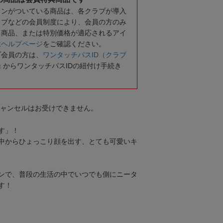
コンがついている商品は、各クラブが導入
ラブなどの会員制度により、会員の方のみ
る商品、または特別価格が適応されるアイ
は
ヘルプページ
をご確認ください。
ブ会員の方は、
ワンタッチパスID（クラブ
録
からワンタッチパスIDの紐付け手続き
キャンセルはお受けできません。
す」！
中からひょっこり顔を出す、とても可愛いキ
ンで、普段の生活の中でいつでも側にニータ
す！