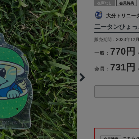
在庫なし
会員特典
大分トリニー
二ータンひょっ
販売期間：2023年12月
770円
一般：
731円
会員：
こちら
会員特典