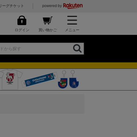
リーグチケット
powered by
ログイン
買い物かご
メニュー