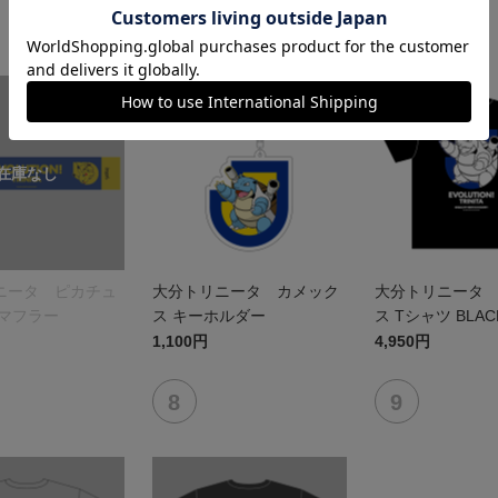
NEW
NEW
ニータ ピカチュ
大分トリニータ カメック
大分トリニータ
ルマフラー
ス キーホルダー
ス Tシャツ BLAC
1,100円
4,950円