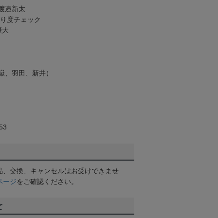
渡邉新太
がり度チェック
優大
嶽、羽田、新井）
53
品、交換、キャンセルはお受けできませ
ページ
をご確認ください。
て