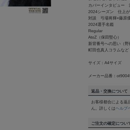
カバーインタビュー 
2024シーズン 仕上
対談 弓場将輝×藤原
2024選手名鑑
Regular
AtoZ（保田堅心）
新背番号への思い（野
町田也真人コラムなど
サイズ：A4サイズ
メーカー品番：ot9004
返品・交換について
お客様都合による返
ん。詳しくは
ヘルプ
ご注文の確定につい