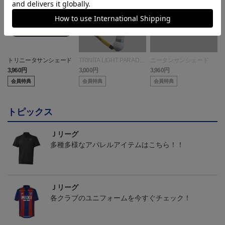
トリニータサンシェード
TRINITA LIGHT PARADE
ニータンサンシェード
ペンライト白（ニータンv
3,960円
3,000円
3,960円
3
er.）
会員特典
会員特典
会員特典
トピックス
Ｊリーグ
多種多様なアパレルアイテムはこちら！！
Ｊリーグ
各クラブのユニフォームを今すぐチェック！