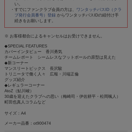
い。
すでにファンクラブ会員の方は、
ワンタッチパスID（クラ
ブ発行会員番号）登録
からワンタッチパスIDの紐付け手
続きをお願いします。
※ お客様都合によるキャンセルはお受けできません。
◆SPECIAL FEATURES
カバーインタビュー 香川勇気
チームレポート シームレスなフットボールの原型は見えた
◆新コーナー
マンスリートピックス 長沢駿
トリニータで働く人々 広報・川端正倫
グッズ紹介
◆レギュラーコーナー
AtoZ（鮎川峻）
30歳を迎えたクラブへの思い（梅崎司・伊佐耕平・松岡颯人）
町田也真人コラムなど
サイズ：A4
メーカー品番：ot900474